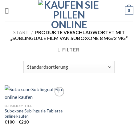
Skip
0
to
content
START
/
PRODUKTE VERSCHLAGWORTET MIT
„SUBLINGUALE FILM VAN SUBOXONE 8 MG/2 MG“
FILTER
SCHMERZMITTEL
Suboxone Sublinguale Tablette
Add to
online kaufen
wishlist
Preisspanne:
€
100
–
€
210
€100
bis
€210