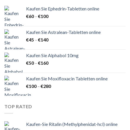
Kaufen Sie Ephedrin-Tabletten online
Preisspanne:
€
60
–
€
100
€60
bis
Kaufen Sie Astralean-Tabletten online
€100
Preisspanne:
€
45
–
€
140
€45
bis
Kaufen Sie Alphabol 10mg
€140
Preisspanne:
€
50
–
€
160
€50
bis
Kaufen Sie Moxifloxacin Tabletten online
€160
Preisspanne:
€
100
–
€
280
€100
bis
€280
TOP RATED
Kaufen-Sie Ritalin (Methylphenidat-hcl) online