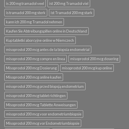
is 200 mg tramadol veel
ist 200 mg Tramadol viel
is tramadol 200 mg sterk
ist Tramadol 200 mg stark
kann ich 200 mg Tramadol nehmen
Kaufen Sie Abtreibungspillen online in Deutschland
Kup tabletki aborcyjne online w Niemczech
misoprostol 200 mcg antes de la biopsia endometrial
misoprostol 200 mcg compre en línea
misoprostol 200 mcg dosering
Misoprostol 200 mcg Dosierung
misoprostol 200 mcg kup online
Misoprostol 200 mcg online kaufen
misoprostol 200 mcg przed biopsją endometrium
misoprostol 200 mcg tablet richtingen
Misoprostol 200 mcg Tablette Anweisungen
misoprostol 200 mcg voor endometriumbiopsie
Misoprostol 200 mcg vor Endometriumbiopsie