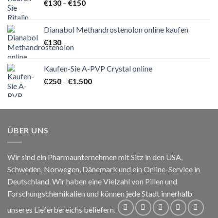
Preisspanne:
€
130
–
€
150
€130
bis
Dianabol Methandrostenolon online kaufen
€150
€
130
Kaufen-Sie A-PVP Crystal online
Preisspanne:
€
250
–
€
1.500
€250
bis
€1.500
ÜBER UNS
Wir sind ein Pharmaunternehmen mit Sitz in den USA,
Schweden, Norwegen, Dänemark und ein Online-Service in
Deutschland. Wir haben eine Vielzahl von Pillen und
Forschungschemikalien und können jede Stadt innerhalb
unseres Lieferbereichs beliefern.