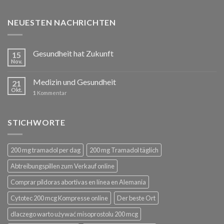
NEUESTEN NACHRICHTEN
Gesundheit hat Zukunft
15
Nov.
Medizin und Gesundheit
21
Okt.
1
Kommentar
STICHWORTE
200 mg tramadol per dag
200 mg Tramadol täglich
Abtreibungspillen zum Verkauf online
Comprar píldoras abortivas en línea en Alemania
Cytotec 200 mcg Kompresse online
Der beste Ort
dlaczego warto używać misoprostolu 200 mcg