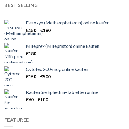
€150
BEST SELLING
Desoxyn (Methamphetamin) online kaufen
Preisspanne:
€
150
–
€
180
€150
bis
Mifeprex (Mifepriston) online kaufen
€180
€
180
Cytotec 200-mcg online kaufen
Preisspanne:
€
150
–
€
500
€150
bis
Kaufen Sie Ephedrin-Tabletten online
€500
Preisspanne:
€
60
–
€
100
€60
bis
€100
FEATURED