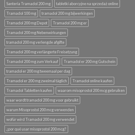
Santeria Tramadol 200 mg
tabletki aborcyjne na sprzedaż online
Tramadol 100 mg
tramadol 200 mg bijwerkingen
Tramadol 200 mg Depot
Tramadol 200 mg er
Tramadol 200 mg Nebenwirkungen
tramadol 200 mg verlengde afgifte
Tramadol 200 mg verlängerte Freisetzung
Tramadol 200 mg zum Verkauf
Tramadol er 200 mg Gutschein
tramadol er 200 mg tweemaal per dag
Tramadol er 200 mg zweimal täglich
Tramadol online kaufen
Tramadol Tabletten kaufen
waarom misoprostol 200 mcg gebruiken
waar wordt tramadol 200 mg voor gebruikt
warum Misoprostol 200 mcg verwenden
wofür wird Tramadol 200 mg verwendet
¿por qué usar misoprostol 200 mcg?