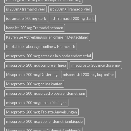
is 200 mg tramadol veel
ist 200 mg Tramadol viel
is tramadol 200 mg sterk
ist Tramadol 200 mg stark
kann ich 200 mg Tramadol nehmen
Kaufen Sie Abtreibungspillen online in Deutschland
Kup tabletki aborcyjne online w Niemczech
misoprostol 200 mcg antes de la biopsia endometrial
misoprostol 200 mcg compre en línea
misoprostol 200 mcg dosering
Misoprostol 200 mcg Dosierung
misoprostol 200 mcg kup online
Misoprostol 200 mcg online kaufen
misoprostol 200 mcg przed biopsją endometrium
misoprostol 200 mcg tablet richtingen
Misoprostol 200 mcg Tablette Anweisungen
misoprostol 200 mcg voor endometriumbiopsie
Misoprostol 200 mcg vor Endometriumbiopsie