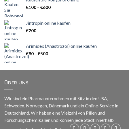
Preisspanne:
€
100
–
€
600
€100
bis
Jintropin online kaufen
€600
€
200
Arimidex (Anastrozol) online kaufen
Preisspanne:
€
80
–
€
500
€80
bis
€500
ÜBER UNS
Wir sind ein Pharmaunternehmen mit Sitz in den USA,
Schweden, Norwegen, Dänemark und ein Online-Service in
Deutschland. Wir haben eine Vielzahl von Pillen und
Forschungschemikalien und können jede Stadt innerhalb