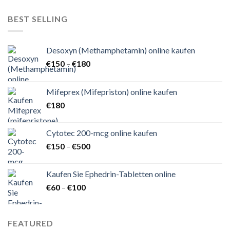
bis
€150
BEST SELLING
Desoxyn (Methamphetamin) online kaufen
Preisspanne:
€
150
–
€
180
€150
bis
Mifeprex (Mifepriston) online kaufen
€180
€
180
Cytotec 200-mcg online kaufen
Preisspanne:
€
150
–
€
500
€150
bis
Kaufen Sie Ephedrin-Tabletten online
€500
Preisspanne:
€
60
–
€
100
€60
bis
€100
FEATURED