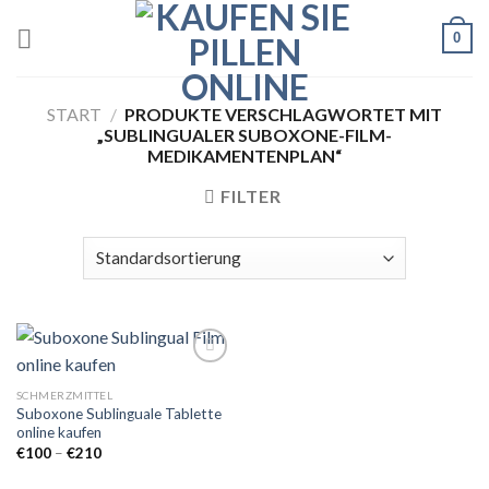
Skip
0
to
content
START
/
PRODUKTE VERSCHLAGWORTET MIT
„SUBLINGUALER SUBOXONE-FILM-
MEDIKAMENTENPLAN“
FILTER
SCHMERZMITTEL
Suboxone Sublinguale Tablette
Add to
online kaufen
wishlist
Preisspanne:
€
100
–
€
210
€100
bis