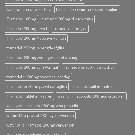
Santeria Tramadol 200 mg
tabletki aborcyjne na sprzedaż online
Tramadol 100 mg
tramadol 200 mg bijwerkingen
Tramadol 200 mg Depot
Tramadol 200 mg er
Tramadol 200 mg Nebenwirkungen
tramadol 200 mg verlengde afgifte
Tramadol 200 mg verlängerte Freisetzung
Tramadol 200 mg zum Verkauf
Tramadol er 200 mg Gutschein
tramadol er 200 mg tweemaal per dag
Tramadol er 200 mg zweimal täglich
Tramadol online kaufen
Tramadol Tabletten kaufen
waarom misoprostol 200 mcg gebruiken
waar wordt tramadol 200 mg voor gebruikt
warum Misoprostol 200 mcg verwenden
wofür wird Tramadol 200 mg verwendet
¿por qué usar misoprostol 200 mcg?