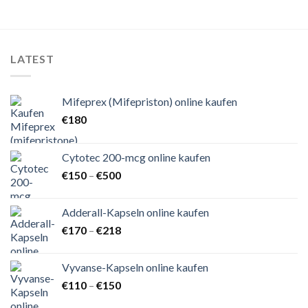
€210
LATEST
Mifeprex (Mifepriston) online kaufen
€
180
Cytotec 200-mcg online kaufen
Preisspanne:
€
150
–
€
500
€150
bis
Adderall-Kapseln online kaufen
€500
Preisspanne:
€
170
–
€
218
€170
bis
Vyvanse-Kapseln online kaufen
€218
Preisspanne:
€
110
–
€
150
€110