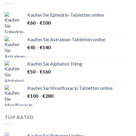
Kaufen Sie Ephedrin-Tabletten online
Preisspanne:
€
60
–
€
100
€60
bis
Kaufen Sie Astralean-Tabletten online
€100
Preisspanne:
€
45
–
€
140
€45
bis
Kaufen Sie Alphabol 10mg
€140
Preisspanne:
€
50
–
€
160
€50
bis
Kaufen Sie Moxifloxacin Tabletten online
€160
Preisspanne:
€
100
–
€
280
€100
bis
€280
TOP RATED
Kaufen Sie Rohypnol online