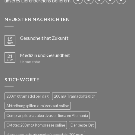
unseres Lieferbereichs beliefern.
NEUESTEN NACHRICHTEN
Gesundheit hat Zukunft
15
Nov.
Medizin und Gesundheit
21
Okt.
1
Kommentar
STICHWORTE
200 mg tramadol per dag
200 mg Tramadol täglich
Abtreibungspillen zum Verkauf online
Comprar píldoras abortivas en línea en Alemania
Cytotec 200 mcg Kompresse online
Der beste Ort
dlaczego warto używać misoprostolu 200 mcg