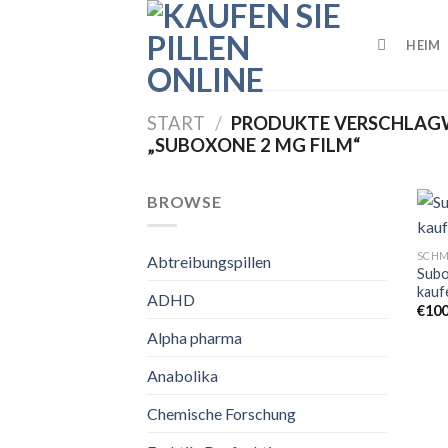
Skip
to
HEIM
content
START
/
PRODUKTE VERSCHLAG
„SUBOXONE 2 MG FILM“
BROWSE
SCHM
Abtreibungspillen
Subo
kauf
ADHD
€
10
Alpha pharma
Anabolika
Chemische Forschung