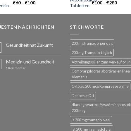
Preisspanne:
Preiss
€
60
–
€
100
€
100
–
€
280
€60
€100
bis
bis
€100
€280
UESTEN NACHRICHTEN
STICHWORTE
200 mg tramadol per dag
Gesundheit hat Zukunft
200 mg Tramadol täglich
Medizin und Gesundheit
Abtreibungspillen zum Verkauf onlin
1
Kommentar
Comprar píldoras abortivas en línea
Alemania
Cytotec 200 mcg Kompresse online
Der beste Ort
dlaczego warto używać misoprostol
200 mcg
is 200 mg tramadol veel
ist 200 mg Tramadol viel