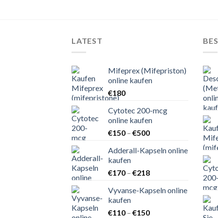
LATEST
BES
Mifeprex (Mifepriston)
online kaufen
€
180
Cytotec 200-mcg
online kaufen
Preisspanne:
€
150
–
€
500
€150
Adderall-Kapseln online
bis
kaufen
€500
Preisspanne:
€
170
–
€
218
€170
Vyvanse-Kapseln online
bis
kaufen
€218
Preisspanne:
€
110
–
€
150