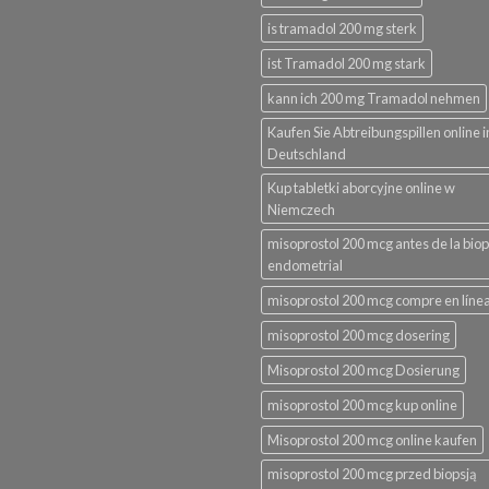
is tramadol 200 mg sterk
ist Tramadol 200 mg stark
kann ich 200 mg Tramadol nehmen
Kaufen Sie Abtreibungspillen online i
Deutschland
Kup tabletki aborcyjne online w
Niemczech
misoprostol 200 mcg antes de la biop
endometrial
misoprostol 200 mcg compre en líne
misoprostol 200 mcg dosering
Misoprostol 200 mcg Dosierung
misoprostol 200 mcg kup online
Misoprostol 200 mcg online kaufen
misoprostol 200 mcg przed biopsją