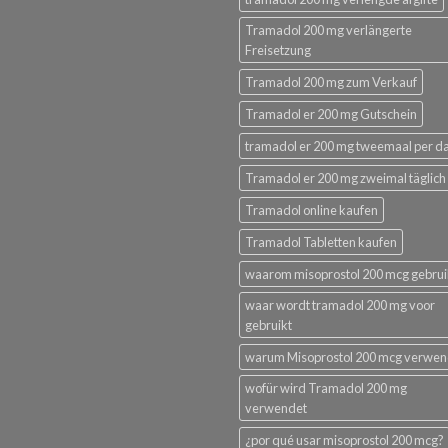
Tramadol 200 mg verlängerte
Freisetzung
Tramadol 200 mg zum Verkauf
Tramadol er 200 mg Gutschein
tramadol er 200 mg tweemaal per d
Tramadol er 200 mg zweimal täglich
Tramadol online kaufen
Tramadol Tabletten kaufen
waarom misoprostol 200 mcg gebru
waar wordt tramadol 200 mg voor
gebruikt
warum Misoprostol 200 mcg verwe
wofür wird Tramadol 200 mg
verwendet
¿por qué usar misoprostol 200 mcg?