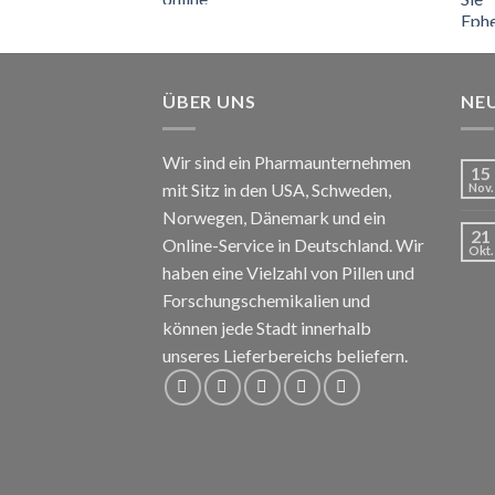
€110
bis
€150
ÜBER UNS
NE
Wir sind ein Pharmaunternehmen
15
mit Sitz in den USA, Schweden,
Nov.
Norwegen, Dänemark und ein
21
Online-Service in Deutschland. Wir
Okt.
haben eine Vielzahl von Pillen und
Forschungschemikalien und
können jede Stadt innerhalb
unseres Lieferbereichs beliefern.