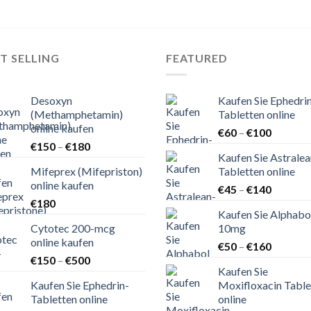
T SELLING
FEATURED
Desoxyn
Kaufen Sie Ephedri
(Methamphetamin)
Tabletten online
online kaufen
Preisspa
€
60
–
€
100
Preisspanne:
€
150
–
€
180
€60
Kaufen Sie Astralea
€150
bis
Mifeprex (Mifepriston)
Tabletten online
bis
€100
online kaufen
Preisspa
€180
€
45
–
€
140
€
180
€45
Kaufen Sie Alphabo
bis
Cytotec 200-mcg
10mg
€140
online kaufen
Preisspa
€
50
–
€
160
Preisspanne:
€
150
–
€
500
€50
Kaufen Sie
€150
bis
Kaufen Sie Ephedrin-
Moxifloxacin Table
bis
€160
Tabletten online
online
€500