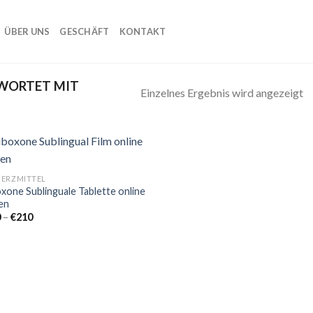
ÜBER UNS
GESCHÄFT
KONTAKT
WORTET MIT
Einzelnes Ergebnis wird angezeigt
ERZMITTEL
xone Sublinguale Tablette online
Add to
en
wishlist
Preisspanne:
0
–
€
210
€100
bis
€210