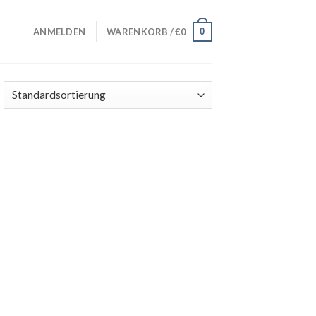
0
ANMELDEN
WARENKORB /
€
0