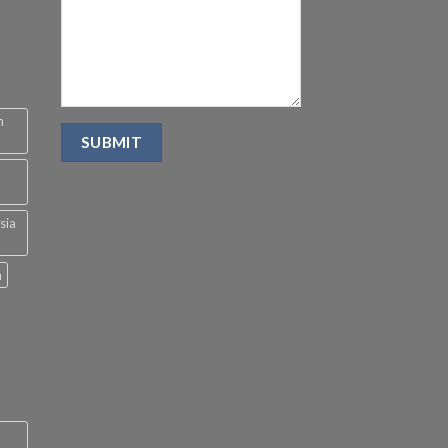
n
sia
a