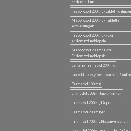
endometrium
misoprostol 200 mcg tablet richtinge
Misoprostol 200 mcg Tablette
Anweisungen
misoprostol 200 mcg voor
endometriumbiopsie
Misoprostol 200 mcg vor
Endometriumbiopsie
Santeria Tramadol 200 mg
tabletki aborcyjne na sprzedaż onlin
Tramadol 100 mg
tramadol 200 mg bijwerkingen
Tramadol 200 mg Depot
Tramadol 200 mg er
Tramadol 200 mg Nebenwirkungen
tramadol 200 mg verlengde afgifte