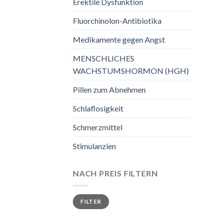
Erektile Dysfunktion
Fluorchinolon-Antibiotika
Medikamente gegen Angst
MENSCHLICHES
WACHSTUMSHORMON (HGH)
Pillen zum Abnehmen
Schlaflosigkeit
Schmerzmittel
Stimulanzien
NACH PREIS FILTERN
Min.
Max.
FILTER
Preis
Preis