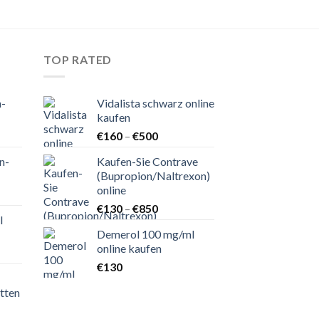
TOP RATED
n-
Vidalista schwarz online
kaufen
nne:
Preisspanne:
€
160
–
€
500
€160
n-
Kaufen-Sie Contrave
bis
(Bupropion/Naltrexon)
€500
online
nne:
Preisspanne:
€
130
–
€
850
l
€130
Demerol 100 mg/ml
bis
online kaufen
nne:
€850
€
130
tten