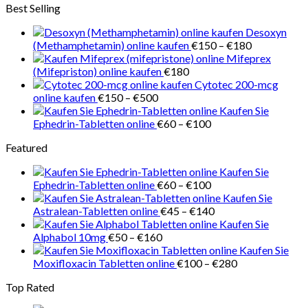
Best Selling
bis
€150
Desoxyn
Preisspanne
(Methamphetamin) online kaufen
€
150
–
€
180
€150
Mifeprex
bis
(Mifepriston) online kaufen
€
180
€180
Cytotec 200-mcg
Preisspanne:
online kaufen
€
150
–
€
500
€150
Kaufen Sie
bis
Preisspanne:
Ephedrin-Tabletten online
€
60
–
€
100
€500
€60
Featured
bis
€100
Kaufen Sie
Preisspanne:
Ephedrin-Tabletten online
€
60
–
€
100
€60
Kaufen Sie
bis
Preisspanne:
Astralean-Tabletten online
€
45
–
€
140
€100
€45
Kaufen Sie
Preisspanne:
bis
Alphabol 10mg
€
50
–
€
160
€50
€140
Kaufen Sie
bis
Preisspanne:
Moxifloxacin Tabletten online
€
100
–
€
280
€160
€100
Top Rated
bis
€280