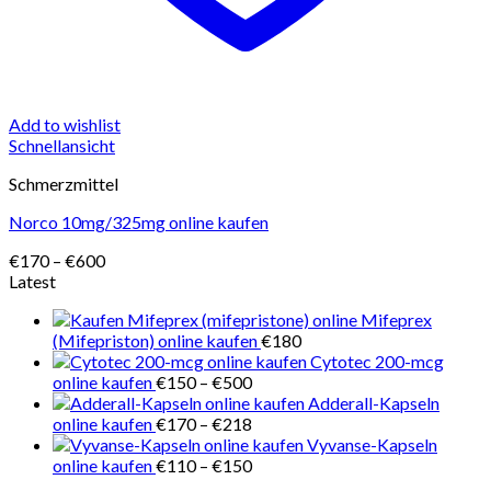
Add to wishlist
Schnellansicht
Schmerzmittel
Norco 10mg/325mg online kaufen
Preisspanne:
€
170
–
€
600
€170
Latest
bis
Mifeprex
€600
(Mifepriston) online kaufen
€
180
Cytotec 200-mcg
Preisspanne:
online kaufen
€
150
–
€
500
€150
Adderall-Kapseln
bis
Preisspanne:
online kaufen
€
170
–
€
218
€500
€170
Vyvanse-Kapseln
bis
Preisspanne:
online kaufen
€
110
–
€
150
€218
€110