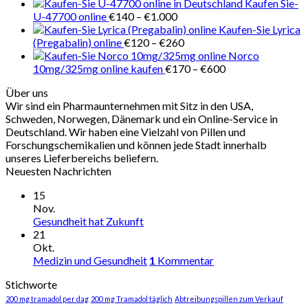
Kaufen Sie-
Preisspanne:
U-47700 online
€
140
–
€
1.000
€140
Kaufen-Sie Lyrica
bis
Preisspanne:
(Pregabalin) online
€
120
–
€
260
€1.000
€120
Norco
bis
Preisspanne:
10mg/325mg online kaufen
€
170
–
€
600
€260
€170
Über uns
bis
Wir sind ein Pharmaunternehmen mit Sitz in den USA,
€600
Schweden, Norwegen, Dänemark und ein Online-Service in
Deutschland. Wir haben eine Vielzahl von Pillen und
Forschungschemikalien und können jede Stadt innerhalb
unseres Lieferbereichs beliefern.
Neuesten Nachrichten
15
Nov.
Gesundheit hat Zukunft
21
Okt.
Medizin und Gesundheit
1
Kommentar
Stichworte
200 mg tramadol per dag
200 mg Tramadol täglich
Abtreibungspillen zum Verkauf