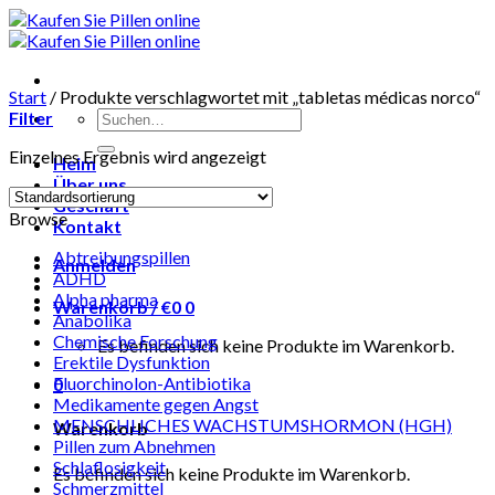
Skip
to
content
Start
/
Produkte verschlagwortet mit „tabletas médicas norco“
Suchen
Filter
nach:
Einzelnes Ergebnis wird angezeigt
Heim
Über uns
Geschäft
Browse
Kontakt
Abtreibungspillen
Anmelden
ADHD
Alpha pharma
Warenkorb /
€
0
0
Anabolika
Chemische Forschung
Es befinden sich keine Produkte im Warenkorb.
Erektile Dysfunktion
Fluorchinolon-Antibiotika
0
Medikamente gegen Angst
MENSCHLICHES WACHSTUMSHORMON (HGH)
Warenkorb
Pillen zum Abnehmen
Schlaflosigkeit
Es befinden sich keine Produkte im Warenkorb.
Schmerzmittel