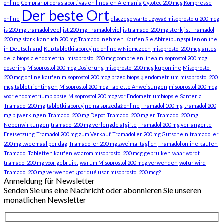
online
Comprar píldoras abortivas en línea en Alemania
Cytotec 200 mcg Kompresse
Der beste Ort
online
dlaczego warto używać misoprostolu 200 mcg
is 200 mg tramadol veel
ist 200 mg Tramadol viel
is tramadol 200 mg sterk
ist Tramadol
200 mg stark
kann ich 200 mg Tramadol nehmen
Kaufen Sie Abtreibungspillen online
in Deutschland
Kup tabletki aborcyjne online w Niemczech
misoprostol 200 mcg antes
de la biopsia endometrial
misoprostol 200 mcg compre en línea
misoprostol 200 mcg
dosering
Misoprostol 200 mcg Dosierung
misoprostol 200 mcg kup online
Misoprostol
200 mcg online kaufen
misoprostol 200 mcg przed biopsją endometrium
misoprostol 200
mcg tablet richtingen
Misoprostol 200 mcg Tablette Anweisungen
misoprostol 200 mcg
voor endometriumbiopsie
Misoprostol 200 mcg vor Endometriumbiopsie
Santeria
Tramadol 200 mg
tabletki aborcyjne na sprzedaż online
Tramadol 100 mg
tramadol 200
mg bijwerkingen
Tramadol 200 mg Depot
Tramadol 200 mg er
Tramadol 200 mg
Nebenwirkungen
tramadol 200 mg verlengde afgifte
Tramadol 200 mg verlängerte
Freisetzung
Tramadol 200 mg zum Verkauf
Tramadol er 200 mg Gutschein
tramadol er
200 mg tweemaal per dag
Tramadol er 200 mg zweimal täglich
Tramadol online kaufen
Tramadol Tabletten kaufen
waarom misoprostol 200 mcg gebruiken
waar wordt
tramadol 200 mg voor gebruikt
warum Misoprostol 200 mcg verwenden
wofür wird
Tramadol 200 mg verwendet
¿por qué usar misoprostol 200 mcg?
Anmeldung für Newsletter
Senden Sie uns eine Nachricht oder abonnieren Sie unseren
monatlichen Newsletter