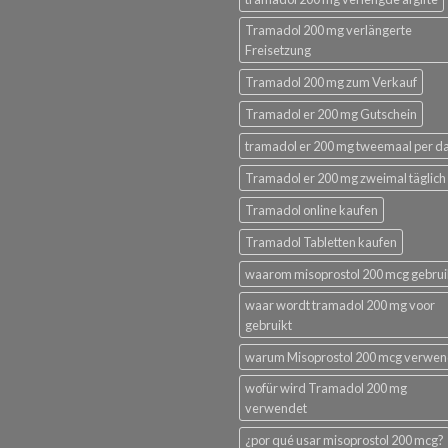
Tramadol 200 mg verlängerte
Freisetzung
Tramadol 200 mg zum Verkauf
Tramadol er 200 mg Gutschein
tramadol er 200 mg tweemaal per d
Tramadol er 200 mg zweimal täglich
Tramadol online kaufen
Tramadol Tabletten kaufen
waarom misoprostol 200 mcg gebru
waar wordt tramadol 200 mg voor
gebruikt
warum Misoprostol 200 mcg verwe
wofür wird Tramadol 200 mg
verwendet
¿por qué usar misoprostol 200 mcg?