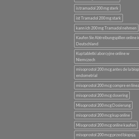
is tramadol 200 mg sterk
ist Tramadol 200 mg stark
kann ich 200 mg Tramadol nehmen
Kaufen Sie Abtreibungspillen online i
Deutschland
Kup tabletki aborcyjne online w
Niemczech
misoprostol 200 mcg antes de la biop
endometrial
misoprostol 200 mcg compre en líne
misoprostol 200 mcg dosering
Misoprostol 200 mcg Dosierung
misoprostol 200 mcg kup online
Misoprostol 200 mcg online kaufen
misoprostol 200 mcg przed biopsją