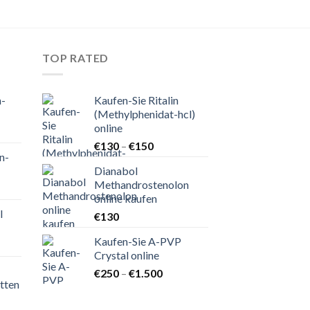
TOP RATED
n-
Kaufen-Sie Ritalin
(Methylphenidat-hcl)
online
nne:
Preisspanne:
€
130
–
€
150
n-
€130
Dianabol
bis
Methandrostenolon
nne:
€150
online kaufen
l
€
130
Kaufen-Sie A-PVP
nne:
Crystal online
Preisspanne:
€
250
–
€
1.500
tten
€250
bis