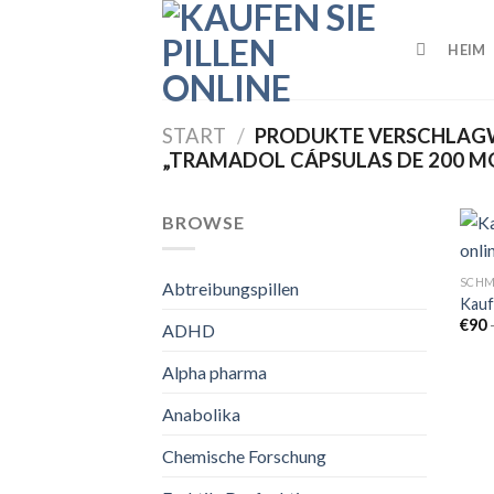
Skip
to
HEIM
content
START
/
PRODUKTE VERSCHLAG
„TRAMADOL CÁPSULAS DE 200 M
BROWSE
SCHM
Abtreibungspillen
Kauf
€
90
ADHD
Alpha pharma
Anabolika
Chemische Forschung