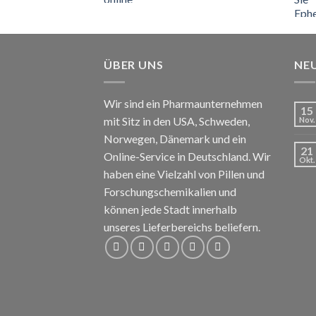
€110
bis
€150
ÜBER UNS
NE
Wir sind ein Pharmaunternehmen
15
mit Sitz in den USA, Schweden,
Nov.
Norwegen, Dänemark und ein
21
Online-Service in Deutschland. Wir
Okt.
haben eine Vielzahl von Pillen und
Forschungschemikalien und
können jede Stadt innerhalb
unseres Lieferbereichs beliefern.