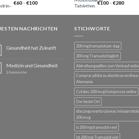
Preisspanne:
Preiss
€
60
–
€
100
€
100
–
€
280
€60
€100
bis
bis
€100
€280
UESTEN NACHRICHTEN
STICHWORTE
200 mg tramadol per dag
Gesundheit hat Zukunft
200 mg Tramadol täglich
Medizin und Gesundheit
Abtreibungspillen zum Verkauf onlin
1
Kommentar
Comprar píldoras abortivas en línea
Alemania
Cytotec 200 mcg Kompresse online
Der beste Ort
dlaczego warto używać misoprostol
200 mcg
is 200 mg tramadol veel
ist 200 mg Tramadol viel