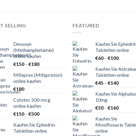
T SELLING
FEATURED
Desoxyn
Kaufen Sie Ephedri
(Methamphetamin)
Tabletten online
online kaufen
Preisspa
€
60
–
€
100
Preisspanne:
€
150
–
€
180
€60
Kaufen Sie Astralea
€150
bis
Mifeprex (Mifepriston)
Tabletten online
bis
€100
online kaufen
Preisspa
€180
€
45
–
€
140
€
180
€45
Kaufen Sie Alphabo
bis
Cytotec 200-mcg
10mg
€140
online kaufen
Preisspa
€
50
–
€
160
Preisspanne:
€
150
–
€
500
€50
Kaufen Sie
€150
bis
Kaufen Sie Ephedrin-
Moxifloxacin Table
bis
€160
Tabletten online
online
€500