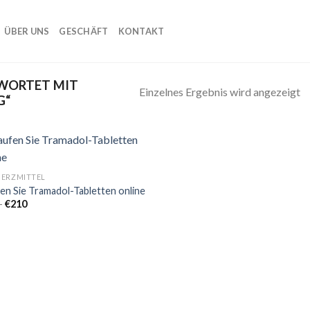
ÜBER UNS
GESCHÄFT
KONTAKT
WORTET MIT
Einzelnes Ergebnis wird angezeigt
G“
ERZMITTEL
en Sie Tramadol-Tabletten online
Add to
Preisspanne:
–
€
210
wishlist
€90
bis
€210