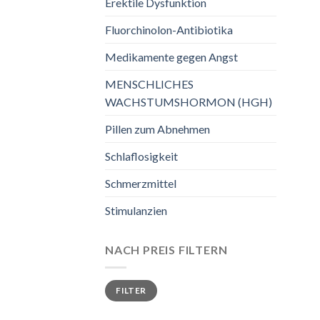
Erektile Dysfunktion
Fluorchinolon-Antibiotika
Medikamente gegen Angst
MENSCHLICHES
WACHSTUMSHORMON (HGH)
Pillen zum Abnehmen
Schlaflosigkeit
Schmerzmittel
Stimulanzien
NACH PREIS FILTERN
Min.
Max.
FILTER
Preis
Preis