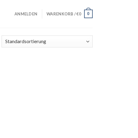
0
ANMELDEN
WARENKORB /
€
0