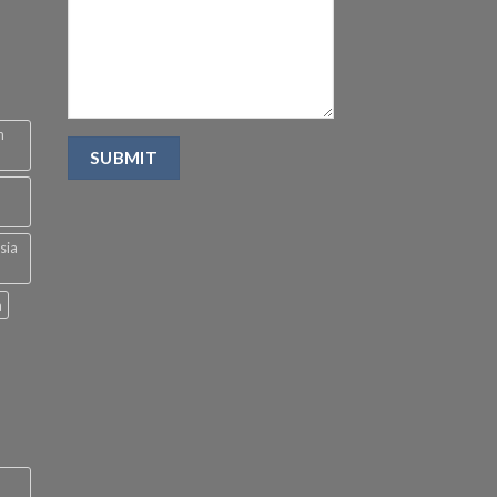
n
sia
a