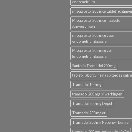
endometrium
misoprostol 200 mcg tablet richtinge
Misoprostol 200 mcg Tablette
Anweisungen
misoprostol 200 mcg voor
endometriumbiopsie
Misoprostol 200 mcg vor
Endometriumbiopsie
Santeria Tramadol 200 mg
tabletki aborcyjne na sprzedaż onlin
Tramadol 100 mg
tramadol 200 mg bijwerkingen
Tramadol 200 mg Depot
Tramadol 200 mg er
Tramadol 200 mg Nebenwirkungen
tramadol 200 mg verlengde afgifte