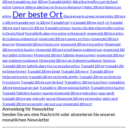
200 mg tramadol per dag
200 mg Tramadol täglich
Abtreibungspillen zum Verkauf
online
Comprar píldoras abortivas en línea en Alemania
Cytotec 200 mcg Kompresse
Der beste Ort
online
dlaczego warto używać misoprostolu 200 mcg
is 200 mg tramadol veel
ist 200 mg Tramadol viel
is tramadol 200 mg sterk
ist Tramadol
200 mg stark
kann ich 200 mg Tramadol nehmen
Kaufen Sie Abtreibungspillen online
in Deutschland
Kup tabletki aborcyjne online w Niemczech
misoprostol 200 mcg antes
de la biopsia endometrial
misoprostol 200 mcg compre en línea
misoprostol 200 mcg
dosering
Misoprostol 200 mcg Dosierung
misoprostol 200 mcg kup online
Misoprostol
200 mcg online kaufen
misoprostol 200 mcg przed biopsją endometrium
misoprostol 200
mcg tablet richtingen
Misoprostol 200 mcg Tablette Anweisungen
misoprostol 200 mcg
voor endometriumbiopsie
Misoprostol 200 mcg vor Endometriumbiopsie
Santeria
Tramadol 200 mg
tabletki aborcyjne na sprzedaż online
Tramadol 100 mg
tramadol 200
mg bijwerkingen
Tramadol 200 mg Depot
Tramadol 200 mg er
Tramadol 200 mg
Nebenwirkungen
tramadol 200 mg verlengde afgifte
Tramadol 200 mg verlängerte
Freisetzung
Tramadol 200 mg zum Verkauf
Tramadol er 200 mg Gutschein
tramadol er
200 mg tweemaal per dag
Tramadol er 200 mg zweimal täglich
Tramadol online kaufen
Tramadol Tabletten kaufen
waarom misoprostol 200 mcg gebruiken
waar wordt
tramadol 200 mg voor gebruikt
warum Misoprostol 200 mcg verwenden
wofür wird
Tramadol 200 mg verwendet
¿por qué usar misoprostol 200 mcg?
Anmeldung für Newsletter
Senden Sie uns eine Nachricht oder abonnieren Sie unseren
monatlichen Newsletter