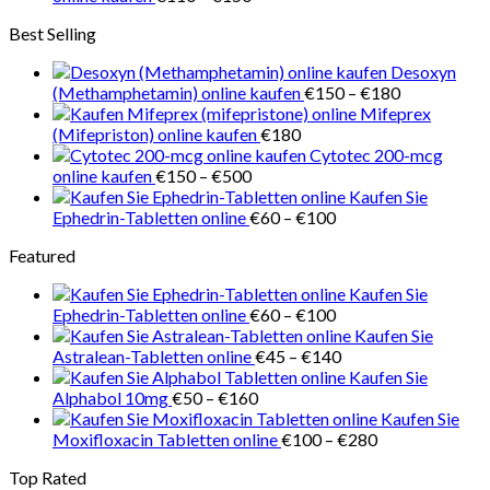
€218
€110
Best Selling
bis
€150
Desoxyn
Preisspanne
(Methamphetamin) online kaufen
€
150
–
€
180
€150
Mifeprex
bis
(Mifepriston) online kaufen
€
180
€180
Cytotec 200-mcg
Preisspanne:
online kaufen
€
150
–
€
500
€150
Kaufen Sie
bis
Preisspanne:
Ephedrin-Tabletten online
€
60
–
€
100
€500
€60
Featured
bis
€100
Kaufen Sie
Preisspanne:
Ephedrin-Tabletten online
€
60
–
€
100
€60
Kaufen Sie
bis
Preisspanne:
Astralean-Tabletten online
€
45
–
€
140
€100
€45
Kaufen Sie
Preisspanne:
bis
Alphabol 10mg
€
50
–
€
160
€50
€140
Kaufen Sie
bis
Preisspanne:
Moxifloxacin Tabletten online
€
100
–
€
280
€160
€100
Top Rated
bis