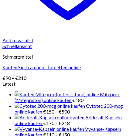
Add to wishlist
Schnellansicht
Schmerzmittel
Kaufen Sie Tramadol-Tabletten online
Preisspanne:
€
90
–
€
210
€90
Latest
bis
Mifeprex
€210
(Mifepriston) online kaufen
€
180
Cytotec 200-mcg
Preisspanne:
online kaufen
€
150
–
€
500
€150
Adderall-Kapseln
bis
Preisspanne:
online kaufen
€
170
–
€
218
€500
€170
Vyvanse-Kapseln
bis
Preisspanne:
online kaufen
€
110
–
€
150