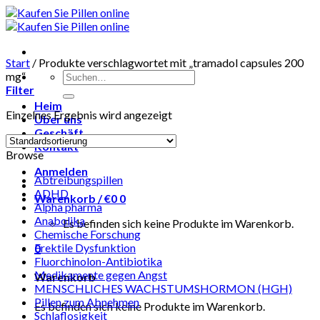
Skip
to
content
Start
/
Produkte verschlagwortet mit „tramadol capsules 200
Suchen
mg“
nach:
Filter
Heim
Einzelnes Ergebnis wird angezeigt
Über uns
Geschäft
Kontakt
Browse
Anmelden
Abtreibungspillen
ADHD
Warenkorb /
€
0
0
Alpha pharma
Anabolika
Es befinden sich keine Produkte im Warenkorb.
Chemische Forschung
Erektile Dysfunktion
0
Fluorchinolon-Antibiotika
Medikamente gegen Angst
Warenkorb
MENSCHLICHES WACHSTUMSHORMON (HGH)
Pillen zum Abnehmen
Es befinden sich keine Produkte im Warenkorb.
Schlaflosigkeit