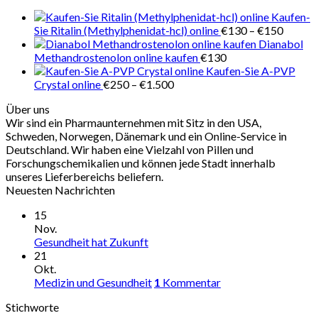
€280
Kaufen-
Preiss
Sie Ritalin (Methylphenidat-hcl) online
€
130
–
€
150
€130
Dianabol
bis
Methandrostenolon online kaufen
€
130
€150
Kaufen-Sie A-PVP
Preisspanne:
Crystal online
€
250
–
€
1.500
€250
Über uns
bis
Wir sind ein Pharmaunternehmen mit Sitz in den USA,
€1.500
Schweden, Norwegen, Dänemark und ein Online-Service in
Deutschland. Wir haben eine Vielzahl von Pillen und
Forschungschemikalien und können jede Stadt innerhalb
unseres Lieferbereichs beliefern.
Neuesten Nachrichten
15
Nov.
Gesundheit hat Zukunft
21
Okt.
Medizin und Gesundheit
1
Kommentar
Stichworte