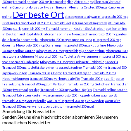
200 mg tramadol per dag
200 mg Tramadol täglich
Abtreibungspillen zum Verkauf
online
Comprar píldoras abortivas en línea en Alemania
Cytotec 200 mcg Kompresse
Der beste Ort
online
dlaczego warto używać misoprostolu 200 mcg
is 200 mg tramadol veel
ist 200 mg Tramadol viel
is tramadol 200 mg sterk
ist Tramadol
200 mg stark
kann ich 200 mg Tramadol nehmen
Kaufen Sie Abtreibungspillen online
in Deutschland
Kup tabletki aborcyjne online w Niemczech
misoprostol 200 mcg antes
de la biopsia endometrial
misoprostol 200 mcg compre en línea
misoprostol 200 mcg
dosering
Misoprostol 200 mcg Dosierung
misoprostol 200 mcg kup online
Misoprostol
200 mcg online kaufen
misoprostol 200 mcg przed biopsją endometrium
misoprostol 200
mcg tablet richtingen
Misoprostol 200 mcg Tablette Anweisungen
misoprostol 200 mcg
voor endometriumbiopsie
Misoprostol 200 mcg vor Endometriumbiopsie
Santeria
Tramadol 200 mg
tabletki aborcyjne na sprzedaż online
Tramadol 100 mg
tramadol 200
mg bijwerkingen
Tramadol 200 mg Depot
Tramadol 200 mg er
Tramadol 200 mg
Nebenwirkungen
tramadol 200 mg verlengde afgifte
Tramadol 200 mg verlängerte
Freisetzung
Tramadol 200 mg zum Verkauf
Tramadol er 200 mg Gutschein
tramadol er
200 mg tweemaal per dag
Tramadol er 200 mg zweimal täglich
Tramadol online kaufen
Tramadol Tabletten kaufen
waarom misoprostol 200 mcg gebruiken
waar wordt
tramadol 200 mg voor gebruikt
warum Misoprostol 200 mcg verwenden
wofür wird
Tramadol 200 mg verwendet
¿por qué usar misoprostol 200 mcg?
Anmeldung für Newsletter
Senden Sie uns eine Nachricht oder abonnieren Sie unseren
monatlichen Newsletter