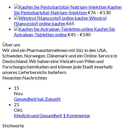
€280
Kaufen
Preisspan
Sie Pentobarbital-Natrium-Injektion
€
76
–
€
130
€76
Winstrol
bis
(Stanozolol) online kaufen
€
65
€130
Kaufen Sie
Preisspanne:
Astralean-Tabletten online
€
45
–
€
140
€45
Über uns
bis
Wir sind ein Pharmaunternehmen mit Sitz in den USA,
€140
Schweden, Norwegen, Dänemark und ein Online-Service in
Deutschland. Wir haben eine Vielzahl von Pillen und
Forschungschemikalien und können jede Stadt innerhalb
unseres Lieferbereichs beliefern.
Neuesten Nachrichten
15
Nov.
Gesundheit hat Zukunft
21
Okt.
Medizin und Gesundheit
1
Kommentar
Stichworte