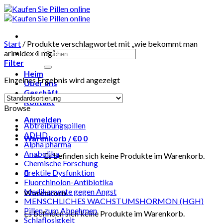
Skip
to
content
Start
/
Produkte verschlagwortet mit „wie bekommt man
Suchen
arimidex 1 mg“
nach:
Filter
Heim
Einzelnes Ergebnis wird angezeigt
Über uns
Geschäft
Kontakt
Browse
Anmelden
Abtreibungspillen
ADHD
Warenkorb /
€
0
0
Alpha pharma
Anabolika
Es befinden sich keine Produkte im Warenkorb.
Chemische Forschung
Erektile Dysfunktion
0
Fluorchinolon-Antibiotika
Medikamente gegen Angst
Warenkorb
MENSCHLICHES WACHSTUMSHORMON (HGH)
Pillen zum Abnehmen
Es befinden sich keine Produkte im Warenkorb.
Schlaflosigkeit