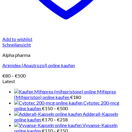
Add to wishlist
Schnellansicht
Alpha pharma
Arimidex (Anastrozol) online kaufen
Preisspanne:
€
80
–
€
500
€80
Latest
bis
Mifeprex
€500
(Mifepriston) online kaufen
€
180
Cytotec 200-mcg
Preisspanne:
online kaufen
€
150
–
€
500
€150
Adderall-Kapseln
bis
Preisspanne:
online kaufen
€
170
–
€
218
€500
€170
Vyvanse-Kapseln
bis
Preisspanne:
online kaufen
€
110
–
€
150