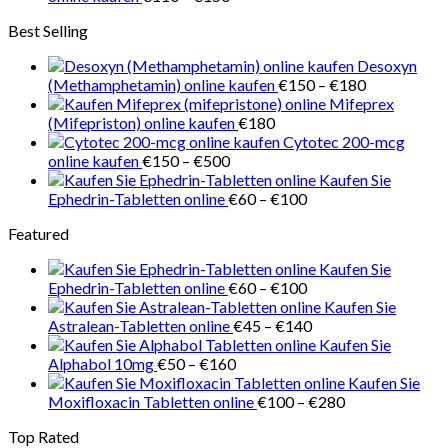
€218
€110
Best Selling
bis
€150
Desoxyn
Preisspanne
(Methamphetamin) online kaufen
€
150
–
€
180
€150
Mifeprex
bis
(Mifepriston) online kaufen
€
180
€180
Cytotec 200-mcg
Preisspanne:
online kaufen
€
150
–
€
500
€150
Kaufen Sie
bis
Preisspanne:
Ephedrin-Tabletten online
€
60
–
€
100
€500
€60
Featured
bis
€100
Kaufen Sie
Preisspanne:
Ephedrin-Tabletten online
€
60
–
€
100
€60
Kaufen Sie
bis
Preisspanne:
Astralean-Tabletten online
€
45
–
€
140
€100
€45
Kaufen Sie
Preisspanne:
bis
Alphabol 10mg
€
50
–
€
160
€50
€140
Kaufen Sie
bis
Preisspanne:
Moxifloxacin Tabletten online
€
100
–
€
280
€160
€100
Top Rated
bis