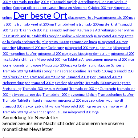
200 mg tramadol per dag
200 mg Tramadol täglich
Abtreibungspillen zum Verkauf
online
Comprar píldoras abortivas en línea en Alemania
Cytotec 200 mcg Kompresse
Der beste Ort
online
dlaczego warto używać misoprostolu 200 mcg
is 200 mg tramadol veel
ist 200 mg Tramadol viel
is tramadol 200 mg sterk
ist Tramadol
200 mg stark
kann ich 200 mg Tramadol nehmen
Kaufen Sie Abtreibungspillen online
in Deutschland
Kup tabletki aborcyjne online w Niemczech
misoprostol 200 mcg antes
de la biopsia endometrial
misoprostol 200 mcg compre en línea
misoprostol 200 mcg
dosering
Misoprostol 200 mcg Dosierung
misoprostol 200 mcg kup online
Misoprostol
200 mcg online kaufen
misoprostol 200 mcg przed biopsją endometrium
misoprostol 200
mcg tablet richtingen
Misoprostol 200 mcg Tablette Anweisungen
misoprostol 200 mcg
voor endometriumbiopsie
Misoprostol 200 mcg vor Endometriumbiopsie
Santeria
Tramadol 200 mg
tabletki aborcyjne na sprzedaż online
Tramadol 100 mg
tramadol 200
mg bijwerkingen
Tramadol 200 mg Depot
Tramadol 200 mg er
Tramadol 200 mg
Nebenwirkungen
tramadol 200 mg verlengde afgifte
Tramadol 200 mg verlängerte
Freisetzung
Tramadol 200 mg zum Verkauf
Tramadol er 200 mg Gutschein
tramadol er
200 mg tweemaal per dag
Tramadol er 200 mg zweimal täglich
Tramadol online kaufen
Tramadol Tabletten kaufen
waarom misoprostol 200 mcg gebruiken
waar wordt
tramadol 200 mg voor gebruikt
warum Misoprostol 200 mcg verwenden
wofür wird
Tramadol 200 mg verwendet
¿por qué usar misoprostol 200 mcg?
Anmeldung für Newsletter
Senden Sie uns eine Nachricht oder abonnieren Sie unseren
monatlichen Newsletter