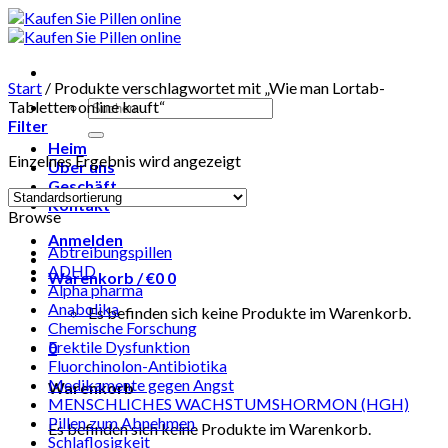
Skip
to
content
Start
/
Produkte verschlagwortet mit „Wie man Lortab-
Suchen
Tabletten online kauft“
nach:
Filter
Heim
Einzelnes Ergebnis wird angezeigt
Über uns
Geschäft
Kontakt
Browse
Anmelden
Abtreibungspillen
ADHD
Warenkorb /
€
0
0
Alpha pharma
Anabolika
Es befinden sich keine Produkte im Warenkorb.
Chemische Forschung
Erektile Dysfunktion
0
Fluorchinolon-Antibiotika
Medikamente gegen Angst
Warenkorb
MENSCHLICHES WACHSTUMSHORMON (HGH)
Pillen zum Abnehmen
Es befinden sich keine Produkte im Warenkorb.
Schlaflosigkeit