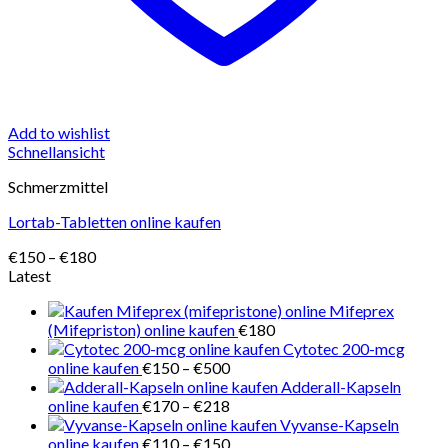
Add to wishlist
Schnellansicht
Schmerzmittel
Lortab-Tabletten online kaufen
Preisspanne:
€
150
–
€
180
€150
Latest
bis
Mifeprex
€180
(Mifepriston) online kaufen
€
180
Cytotec 200-mcg
Preisspanne:
online kaufen
€
150
–
€
500
€150
Adderall-Kapseln
bis
Preisspanne:
online kaufen
€
170
–
€
218
€500
€170
Vyvanse-Kapseln
bis
Preisspanne:
online kaufen
€
110
–
€
150