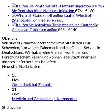
€280
Kaufen
Preisspan
Sie Pentobarbital-Natrium-Injektion
€
76
–
€
130
€76
Winstrol
bis
(Stanozolol) online kaufen
€
65
€130
Kaufen Sie
Preisspanne:
Astralean-Tabletten online
€
45
–
€
140
€45
Über uns
bis
Wir sind ein Pharmaunternehmen mit Sitz in den USA,
€140
Schweden, Norwegen, Dänemark und ein Online-Service in
Deutschland. Wir haben eine Vielzahl von Pillen und
Forschungschemikalien und können jede Stadt innerhalb
unseres Lieferbereichs beliefern.
Neuesten Nachrichten
15
Nov.
Gesundheit hat Zukunft
21
Okt.
Medizin und Gesundheit
1
Kommentar
Stichworte