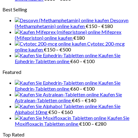
€218
€110
Best Selling
bis
€150
Desoxyn
Preisspanne
(Methamphetamin) online kaufen
€
150
–
€
180
€150
Mifeprex
bis
(Mifepriston) online kaufen
€
180
€180
Cytotec 200-mcg
Preisspanne:
online kaufen
€
150
–
€
500
€150
Kaufen Sie
bis
Preisspanne:
Ephedrin-Tabletten online
€
60
–
€
100
€500
€60
Featured
bis
€100
Kaufen Sie
Preisspanne:
Ephedrin-Tabletten online
€
60
–
€
100
€60
Kaufen Sie
bis
Preisspanne:
Astralean-Tabletten online
€
45
–
€
140
€100
€45
Kaufen Sie
Preisspanne:
bis
Alphabol 10mg
€
50
–
€
160
€50
€140
Kaufen Sie
bis
Preisspanne:
Moxifloxacin Tabletten online
€
100
–
€
280
€160
€100
Top Rated
bis