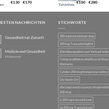
Preisspanne:
Preiss
€
130
–
€
170
€
100
–
€
280
€130
€100
bis
bis
€170
€280
UESTEN NACHRICHTEN
STICHWORTE
200 mg tramadol per dag
Gesundheit hat Zukunft
200 mg Tramadol täglich
Medizin und Gesundheit
Abtreibungspillen zum Verkauf onlin
1
Kommentar
Comprar píldoras abortivas en línea
Alemania
Cytotec 200 mcg Kompresse online
Der beste Ort
dlaczego warto używać misoprostol
200 mcg
is 200 mg tramadol veel
ist 200 mg Tramadol viel