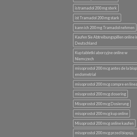
is tramadol 200 mg sterk
ist Tramadol 200 mg stark
kann ich 200 mg Tramadol nehmen
Kaufen Sie Abtreibungspillen online i
Deutschland
Kup tabletki aborcyjne online w
Niemczech
misoprostol 200 mcg antes de la biop
endometrial
misoprostol 200 mcg compre en líne
misoprostol 200 mcg dosering
Misoprostol 200 mcg Dosierung
misoprostol 200 mcg kup online
Misoprostol 200 mcg online kaufen
misoprostol 200 mcg przed biopsją