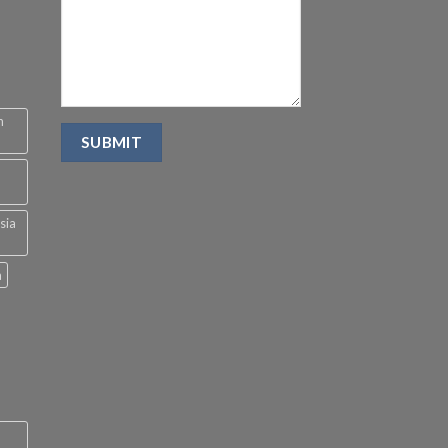
n
sia
a