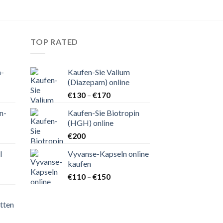
TOP RATED
n-
Kaufen-Sie Valium
(Diazepam) online
nne:
Preisspanne:
€
130
–
€
170
€130
n-
Kaufen-Sie Biotropin
bis
(HGH) online
€170
nne:
€
200
l
Vyvanse-Kapseln online
kaufen
nne:
Preisspanne:
€
110
–
€
150
€110
bis
tten
€150