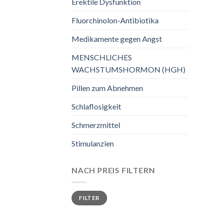
Erektile Dysfunktion
Fluorchinolon-Antibiotika
Medikamente gegen Angst
MENSCHLICHES
WACHSTUMSHORMON (HGH)
Pillen zum Abnehmen
Schlaflosigkeit
Schmerzmittel
Stimulanzien
NACH PREIS FILTERN
Min.
Max.
FILTER
Preis
Preis