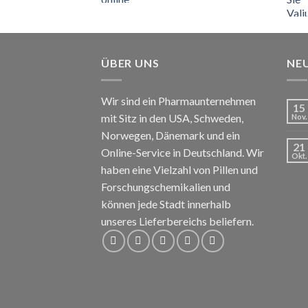
€110
bis
€150
ÜBER UNS
NE
Wir sind ein Pharmaunternehmen
15
mit Sitz in den USA, Schweden,
Nov.
Norwegen, Dänemark und ein
21
Online-Service in Deutschland. Wir
Okt.
haben eine Vielzahl von Pillen und
Forschungschemikalien und
können jede Stadt innerhalb
unseres Lieferbereichs beliefern.