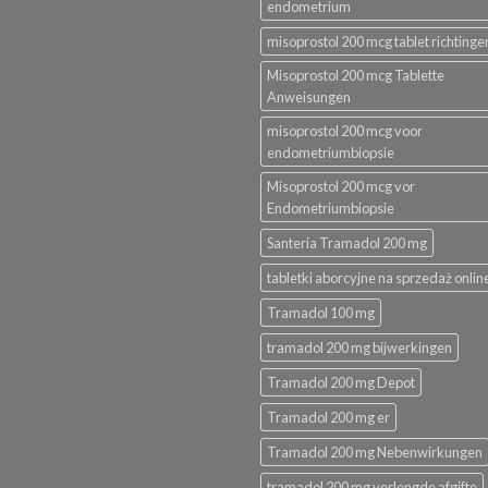
endometrium
misoprostol 200 mcg tablet richtinge
Misoprostol 200 mcg Tablette
Anweisungen
misoprostol 200 mcg voor
endometriumbiopsie
Misoprostol 200 mcg vor
Endometriumbiopsie
Santeria Tramadol 200 mg
tabletki aborcyjne na sprzedaż onlin
Tramadol 100 mg
tramadol 200 mg bijwerkingen
Tramadol 200 mg Depot
Tramadol 200 mg er
Tramadol 200 mg Nebenwirkungen
tramadol 200 mg verlengde afgifte