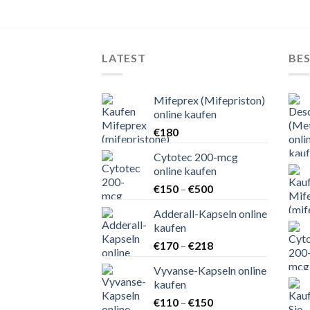
LATEST
BES
Mifeprex (Mifepriston)
online kaufen
€
180
Cytotec 200-mcg
online kaufen
Preisspanne:
€
150
–
€
500
€150
Adderall-Kapseln online
bis
kaufen
€500
Preisspanne:
€
170
–
€
218
€170
Vyvanse-Kapseln online
bis
kaufen
€218
Preisspanne:
€
110
–
€
150