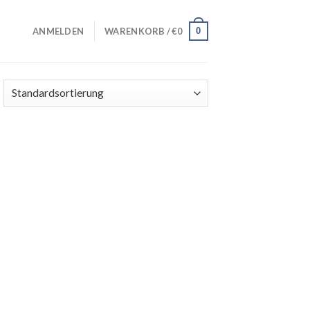
0
ANMELDEN
WARENKORB /
€
0