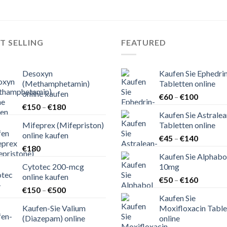
T SELLING
FEATURED
Desoxyn
Kaufen Sie Ephedri
(Methamphetamin)
Tabletten online
online kaufen
Preisspa
€
60
–
€
100
Preisspanne:
€
150
–
€
180
€60
Kaufen Sie Astralea
€150
bis
Mifeprex (Mifepriston)
Tabletten online
bis
€100
online kaufen
Preisspa
€180
€
45
–
€
140
€
180
€45
Kaufen Sie Alphabo
bis
Cytotec 200-mcg
10mg
€140
online kaufen
Preisspa
€
50
–
€
160
Preisspanne:
€
150
–
€
500
€50
Kaufen Sie
€150
bis
Kaufen-Sie Valium
Moxifloxacin Table
bis
€160
(Diazepam) online
online
€500