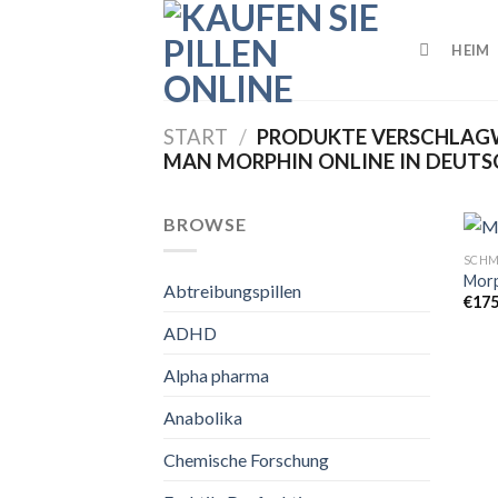
Skip
to
HEIM
content
START
/
PRODUKTE VERSCHLAGW
MAN MORPHIN ONLINE IN DEUTS
BROWSE
SCHM
Morp
Abtreibungspillen
€
17
ADHD
Alpha pharma
Anabolika
Chemische Forschung