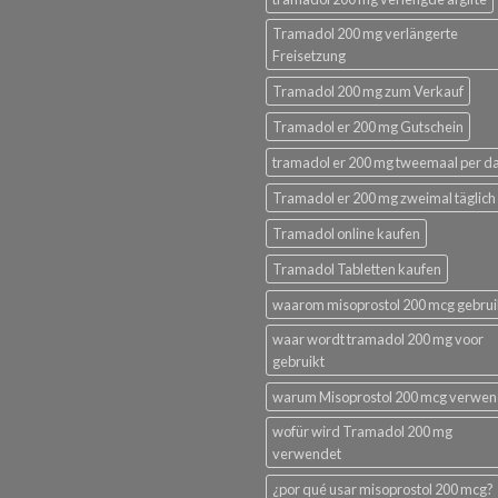
Tramadol 200 mg verlängerte
Freisetzung
Tramadol 200 mg zum Verkauf
Tramadol er 200 mg Gutschein
tramadol er 200 mg tweemaal per d
Tramadol er 200 mg zweimal täglich
Tramadol online kaufen
Tramadol Tabletten kaufen
waarom misoprostol 200 mcg gebru
waar wordt tramadol 200 mg voor
gebruikt
warum Misoprostol 200 mcg verwe
wofür wird Tramadol 200 mg
verwendet
¿por qué usar misoprostol 200 mcg?