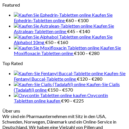
Featured
bis
€100
Kaufen Sie
Preisspanne:
Ephedrin-Tabletten online
€
60
–
€
100
€60
Kaufen Sie
bis
Preisspanne:
Astralean-Tabletten online
€
45
–
€
140
€100
€45
Kaufen Sie
Preisspanne:
bis
Alphabol 10mg
€
50
–
€
160
€50
€140
Kaufen Sie
bis
Preisspanne:
Moxifloxacin Tabletten online
€
100
–
€
280
€160
€100
Top Rated
bis
€280
Kaufen-Sie
Preisspanne:
Fentanyl Buccal-Tablette online
€
120
–
€
280
€120
Kaufen-Sie Cialis
Preisspanne:
bis
(Tadalafil) online
€
150
–
€
570
€150
€280
Oxycontin
bis
Preisspanne:
Tabletten online kaufen
€
90
–
€
225
€570
€90
Über uns
bis
Wir sind ein Pharmaunternehmen mit Sitz in den USA,
€225
Schweden, Norwegen, Dänemark und ein Online-Service in
Deutschland. Wir haben eine Vielzahl von Pillen und