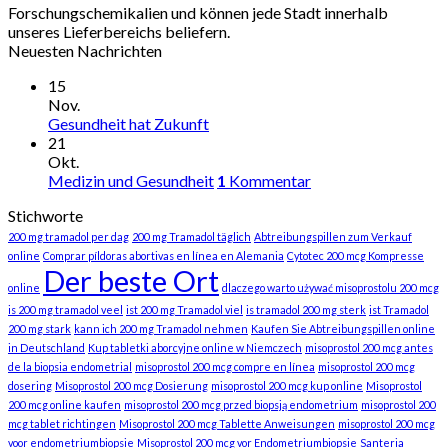
Forschungschemikalien und können jede Stadt innerhalb
unseres Lieferbereichs beliefern.
Neuesten Nachrichten
15
Nov.
Gesundheit hat Zukunft
21
Okt.
Medizin und Gesundheit
1
Kommentar
Stichworte
200 mg tramadol per dag
200 mg Tramadol täglich
Abtreibungspillen zum Verkauf
online
Comprar píldoras abortivas en línea en Alemania
Cytotec 200 mcg Kompresse
Der beste Ort
online
dlaczego warto używać misoprostolu 200 mcg
is 200 mg tramadol veel
ist 200 mg Tramadol viel
is tramadol 200 mg sterk
ist Tramadol
200 mg stark
kann ich 200 mg Tramadol nehmen
Kaufen Sie Abtreibungspillen online
in Deutschland
Kup tabletki aborcyjne online w Niemczech
misoprostol 200 mcg antes
de la biopsia endometrial
misoprostol 200 mcg compre en línea
misoprostol 200 mcg
dosering
Misoprostol 200 mcg Dosierung
misoprostol 200 mcg kup online
Misoprostol
200 mcg online kaufen
misoprostol 200 mcg przed biopsją endometrium
misoprostol 200
mcg tablet richtingen
Misoprostol 200 mcg Tablette Anweisungen
misoprostol 200 mcg
voor endometriumbiopsie
Misoprostol 200 mcg vor Endometriumbiopsie
Santeria