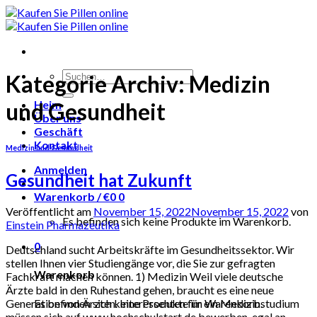
Skip
to
content
Suchen
Kategorie Archiv:
Medizin
nach:
Heim
und Gesundheit
Über uns
Geschäft
Kontakt
Medizin und Gesundheit
Anmelden
Gesundheit hat Zukunft
Warenkorb /
€
0
0
Veröffentlicht am
November 15, 2022
November 15, 2022
von
Es befinden sich keine Produkte im Warenkorb.
Einstein Pharmazeutika
0
Deutschland sucht Arbeitskräfte im Gesundheitssektor. Wir
stellen Ihnen vier Studiengänge vor, die Sie zur gefragten
Warenkorb
Fachkraft machen können. 1) Medizin Weil viele deutsche
Ärzte bald in den Ruhestand gehen, braucht es eine neue
Es befinden sich keine Produkte im Warenkorb.
Generation von Ärzten. Interessenten für ein Medizinstudium
müssen sich auf www.hochschulstart.de bewerben, egal an