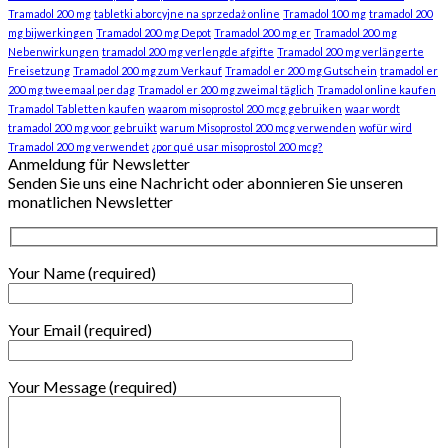
Tramadol 200 mg
tabletki aborcyjne na sprzedaż online
Tramadol 100 mg
tramadol 200
mg bijwerkingen
Tramadol 200 mg Depot
Tramadol 200 mg er
Tramadol 200 mg
Nebenwirkungen
tramadol 200 mg verlengde afgifte
Tramadol 200 mg verlängerte
Freisetzung
Tramadol 200 mg zum Verkauf
Tramadol er 200 mg Gutschein
tramadol er
200 mg tweemaal per dag
Tramadol er 200 mg zweimal täglich
Tramadol online kaufen
Tramadol Tabletten kaufen
waarom misoprostol 200 mcg gebruiken
waar wordt
tramadol 200 mg voor gebruikt
warum Misoprostol 200 mcg verwenden
wofür wird
Tramadol 200 mg verwendet
¿por qué usar misoprostol 200 mcg?
Anmeldung für Newsletter
Senden Sie uns eine Nachricht oder abonnieren Sie unseren
monatlichen Newsletter
Your Name (required)
Your Email (required)
Your Message (required)