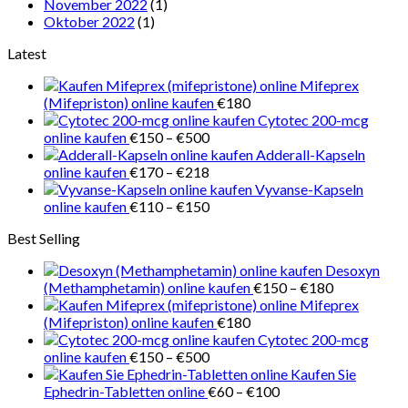
November 2022
(1)
Oktober 2022
(1)
Latest
Mifeprex
(Mifepriston) online kaufen
€
180
Cytotec 200-mcg
Preisspanne:
online kaufen
€
150
–
€
500
€150
Adderall-Kapseln
bis
Preisspanne:
online kaufen
€
170
–
€
218
€500
€170
Vyvanse-Kapseln
bis
Preisspanne:
online kaufen
€
110
–
€
150
€218
€110
Best Selling
bis
€150
Desoxyn
Preisspanne
(Methamphetamin) online kaufen
€
150
–
€
180
€150
Mifeprex
bis
(Mifepriston) online kaufen
€
180
€180
Cytotec 200-mcg
Preisspanne:
online kaufen
€
150
–
€
500
€150
Kaufen Sie
bis
Preisspanne:
Ephedrin-Tabletten online
€
60
–
€
100
€500
€60