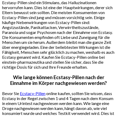
Ecstasy-Pillen sind ein Stimulans, das Halluzinationen
hervorrufen kann. Dies ist eine der Hauptwirkungen, derer sich
Eltern bewusst sein sollten. Die meisten Konsumenten von
Ecstacy-Pillen sind jung und müssen vorsichtig sein. Einige
häufige Nebenwirkungen von Ecstacy-Pillen sind:
Angstzustände, Panikattacken, Verwirrtheitszustände,
Paranoia und sogar Psychosen nach der Einnahme von Ecstasy.
Die Konsumenten empfinden oft Liebe und Zuneigung für die
Menschen um sie herum. Außerdem bleibt man die ganze Zeit
über energiegeladen. Eine der beliebtesten Wirkungen ist die
Fähigkeit, Menschen sehr glücklich zu machen, weshalb es auch
Ecstasy genannt wird. Kaufen Sie Ecstacy-Pillen online bei
einstein-pharmazeutika und stellen Sie sicher, dass Sie die
richtige Dosis für sich und Ihre Freunde erhalten.
Wie lange können Ecstasy-Pillen nach der
Einnahme im Körper nachgewiesen werden?
Bevor Sie
Ecstacy-Pillen
online kaufen, sollten Sie wissen, dass
Ecstasy in der Regel zwischen 1 und 4 Tagen nach dem Konsum
in einem Urintest nachgewiesen werden kann. Wie lange eine
Droge nachgewiesen werden kann, hängt davon ab, wie viel
konsumiert wurde und welches Testkit verwendet wird. Dies ist