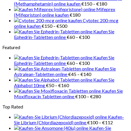
Preisspanne
(Methamphetamin) online kaufen
€
150
–
€
180
€150
Mifeprex
bis
(Mifepriston) online kaufen
€
180
€180
Cytotec 200-mcg
Preisspanne:
online kaufen
€
150
–
€
500
€150
Kaufen Sie
bis
Preisspanne:
Ephedrin-Tabletten online
€
60
–
€
100
€500
€60
Featured
bis
€100
Kaufen Sie
Preisspanne:
Ephedrin-Tabletten online
€
60
–
€
100
€60
Kaufen Sie
bis
Preisspanne:
Astralean-Tabletten online
€
45
–
€
140
€100
€45
Kaufen Sie
Preisspanne:
bis
Alphabol 10mg
€
50
–
€
160
€50
€140
Kaufen Sie
bis
Preisspanne:
Moxifloxacin Tabletten online
€
100
–
€
280
€160
€100
Top Rated
bis
€280
Kaufen-
Preisspa
Sie Librium (Chlordiazepoxid) online
€
100
–
€
112
€100
Kaufen-Sie