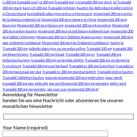
is 200 mg tramadol veel
ist 200 mg Tramadol viel
is tramadol 200 mg sterk
ist Tramadol
200 mg stark
kann ich 200 mg Tramadol nehmen
Kaufen Sie Abtreibungspillen online
in Deutschland
Kup tabletki aborcyjne online w Niemczech
misoprostol 200 mcg antes
de la biopsia endometrial
misoprostol 200 mcg compre en línea
misoprostol 200 mcg
dosering
Misoprostol 200 mcg Dosierung
misoprostol 200 mcg kup online
Misoprostol
200 mcg online kaufen
misoprostol 200 mcg przed biopsją endometrium
misoprostol 200
mcg tablet richtingen
Misoprostol 200 mcg Tablette Anweisungen
misoprostol 200 mcg
voor endometriumbiopsie
Misoprostol 200 mcg vor Endometriumbiopsie
Santeria
Tramadol 200 mg
tabletki aborcyjne na sprzedaż online
Tramadol 100 mg
tramadol 200
mg bijwerkingen
Tramadol 200 mg Depot
Tramadol 200 mg er
Tramadol 200 mg
Nebenwirkungen
tramadol 200 mg verlengde afgifte
Tramadol 200 mg verlängerte
Freisetzung
Tramadol 200 mg zum Verkauf
Tramadol er 200 mg Gutschein
tramadol er
200 mg tweemaal per dag
Tramadol er 200 mg zweimal täglich
Tramadol online kaufen
Tramadol Tabletten kaufen
waarom misoprostol 200 mcg gebruiken
waar wordt
tramadol 200 mg voor gebruikt
warum Misoprostol 200 mcg verwenden
wofür wird
Tramadol 200 mg verwendet
¿por qué usar misoprostol 200 mcg?
Anmeldung für Newsletter
Senden Sie uns eine Nachricht oder abonnieren Sie unseren
monatlichen Newsletter
Your Name (required)