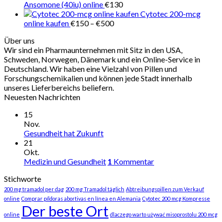
bis
Ansomone (40iu) online
€
130
€112
Cytotec 200-mcg
Preisspanne:
online kaufen
€
150
–
€
500
€150
Über uns
bis
Wir sind ein Pharmaunternehmen mit Sitz in den USA,
€500
Schweden, Norwegen, Dänemark und ein Online-Service in
Deutschland. Wir haben eine Vielzahl von Pillen und
Forschungschemikalien und können jede Stadt innerhalb
unseres Lieferbereichs beliefern.
Neuesten Nachrichten
15
Nov.
Gesundheit hat Zukunft
21
Okt.
Medizin und Gesundheit
1
Kommentar
Stichworte
200 mg tramadol per dag
200 mg Tramadol täglich
Abtreibungspillen zum Verkauf
online
Comprar píldoras abortivas en línea en Alemania
Cytotec 200 mcg Kompresse
Der beste Ort
online
dlaczego warto używać misoprostolu 200 mcg