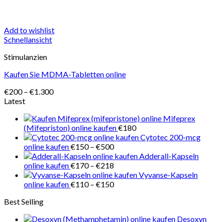
Add to wishlist
Schnellansicht
Stimulanzien
Kaufen Sie MDMA-Tabletten online
Preisspanne:
€
200
–
€
1.300
€200
Latest
bis
Mifeprex
€1.300
(Mifepriston) online kaufen
€
180
Cytotec 200-mcg
Preisspanne:
online kaufen
€
150
–
€
500
€150
Adderall-Kapseln
bis
Preisspanne:
online kaufen
€
170
–
€
218
€500
€170
Vyvanse-Kapseln
bis
Preisspanne:
online kaufen
€
110
–
€
150
€218
€110
Best Selling
bis
€150
Desoxyn