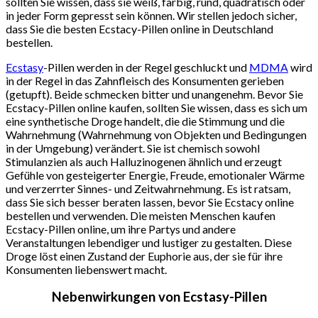
sollten Sie wissen, dass sie weiß, farbig, rund, quadratisch oder
in jeder Form gepresst sein können. Wir stellen jedoch sicher,
dass Sie die besten Ecstacy-Pillen online in Deutschland
bestellen.
Ecstasy
-Pillen werden in der Regel geschluckt und
MDMA
wird
in der Regel in das Zahnfleisch des Konsumenten gerieben
(getupft). Beide schmecken bitter und unangenehm. Bevor Sie
Ecstacy-Pillen online kaufen, sollten Sie wissen, dass es sich um
eine synthetische Droge handelt, die die Stimmung und die
Wahrnehmung (Wahrnehmung von Objekten und Bedingungen
in der Umgebung) verändert. Sie ist chemisch sowohl
Stimulanzien als auch Halluzinogenen ähnlich und erzeugt
Gefühle von gesteigerter Energie, Freude, emotionaler Wärme
und verzerrter Sinnes- und Zeitwahrnehmung. Es ist ratsam,
dass Sie sich besser beraten lassen, bevor Sie Ecstacy online
bestellen und verwenden. Die meisten Menschen kaufen
Ecstacy-Pillen online, um ihre Partys und andere
Veranstaltungen lebendiger und lustiger zu gestalten. Diese
Droge löst einen Zustand der Euphorie aus, der sie für ihre
Konsumenten liebenswert macht.
Nebenwirkungen von Ecstasy-Pillen