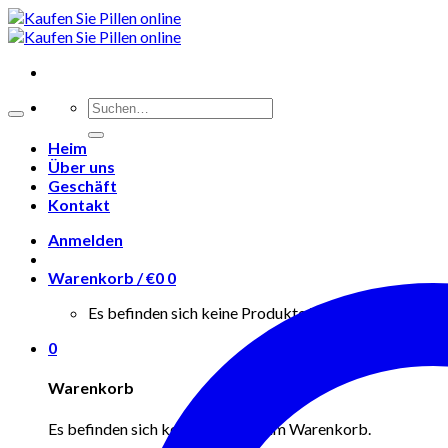
Skip
to
content
Suchen
nach:
Heim
Über uns
Geschäft
Kontakt
Anmelden
Warenkorb /
€
0
0
Es befinden sich keine Produkte im Warenkorb.
0
Warenkorb
Es befinden sich keine Produkte im Warenkorb.