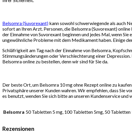
Ihrer Sicherheit.
Belsomra (Suvorexant)
kann sowohl schwerwiegende als auch Neb
sofort an Ihren Arzt. Personen, die Belsomra (Suvorexant) online 
der Einnahme von Suvorexant beginnen und jedes Mal, wenn Sie ei
ungewöhnliche Probleme mit dem Medikament haben. Einige der h
Schläfrigkeit am Tag nach der Einnahme von Belsomra, Kopfsch
Stimmungsänderungen oder Verschlechterung einer Depression. Be
Belsomra online zu bestellen, denn wir sind für Sie da.
Der beste Ort, um Belsomra 10 mg ohne Rezept online zu kaufen, 
Privatsphäre unserer Kunden wahren. Wir empfehlen, dass Sie vor
es benutzt, wenden Sie sich bitte an unseren Kundenservice und w
Belsomra
50 Tabletten 5 mg, 100 Tabletten 5mg, 50 Tabletten
Rezensionen