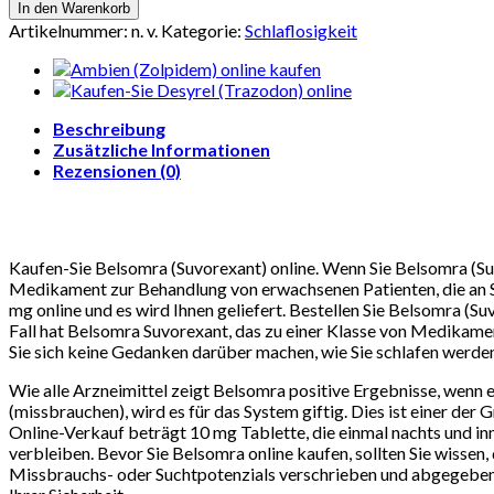
Sie
In den Warenkorb
Belsomra
Artikelnummer:
n. v.
Kategorie:
Schlaflosigkeit
(Suvorexant)
online
Menge
Beschreibung
Zusätzliche Informationen
Rezensionen (0)
Kaufen-Sie Belsomra (Suvorexant) online. Wenn Sie Belsomra (Suv
Medikament zur Behandlung von erwachsenen Patienten, die an Sc
mg online und es wird Ihnen geliefert. Bestellen Sie Belsomra (Su
Fall hat Belsomra Suvorexant, das zu einer Klasse von Medikam
Sie sich keine Gedanken darüber machen, wie Sie schlafen werden,
Wie alle Arzneimittel zeigt Belsomra positive Ergebnisse, wen
(missbrauchen), wird es für das System giftig. Dies ist einer de
Online-Verkauf beträgt 10 mg Tablette, die einmal nachts und
verbleiben. Bevor Sie Belsomra online kaufen, sollten Sie wissen,
Missbrauchs- oder Suchtpotenzials verschrieben und abgegeben we