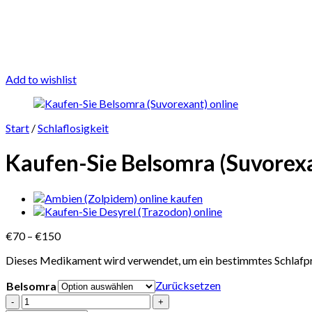
Add to wishlist
Start
/
Schlaflosigkeit
Kaufen-Sie Belsomra (Suvorexa
Preisspanne:
€
70
–
€
150
€70
Dieses Medikament wird verwendet, um ein bestimmtes Schlafprob
bis
€150
Zurücksetzen
Belsomra
Kaufen-