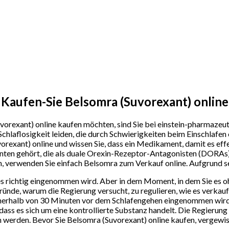
Kaufen-Sie Belsomra (Suvorexant) online
orexant) online kaufen möchten, sind Sie bei einstein-pharmazeuti
hlaflosigkeit leiden, die durch Schwierigkeiten beim Einschlafen
vorexant) online und wissen Sie, dass ein Medikament, damit es effe
enten gehört, die als duale Orexin-Rezeptor-Antagonisten (DORAs
 verwenden Sie einfach Belsomra zum Verkauf online. Aufgrund sein
n es richtig eingenommen wird. Aber in dem Moment, in dem Sie e
r Gründe, warum die Regierung versucht, zu regulieren, wie es verk
 innerhalb von 30 Minuten vor dem Schlafengehen eingenommen wi
 dass es sich um eine kontrollierte Substanz handelt. Die Regierung
rden. Bevor Sie Belsomra (Suvorexant) online kaufen, vergewisser