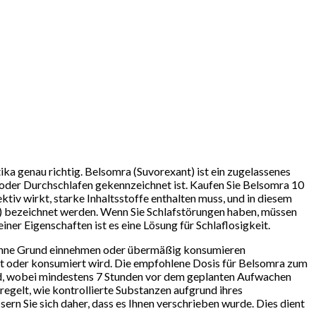
ka genau richtig. Belsomra (Suvorexant) ist ein zugelassenes
 oder Durchschlafen gekennzeichnet ist. Kaufen Sie Belsomra 10
ktiv wirkt, starke Inhaltsstoffe enthalten muss, und in diesem
) bezeichnet werden. Wenn Sie Schlafstörungen haben, müssen
er Eigenschaften ist es eine Lösung für Schlaflosigkeit.
s ohne Grund einnehmen oder übermäßig konsumieren
auft oder konsumiert wird. Die empfohlene Dosis für Belsomra zum
rd, wobei mindestens 7 Stunden vor dem geplanten Aufwachen
 regelt, wie kontrollierte Substanzen aufgrund ihres
n Sie sich daher, dass es Ihnen verschrieben wurde. Dies dient