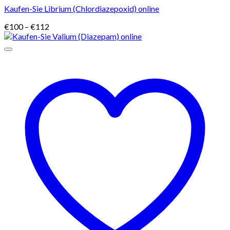
Kaufen-Sie Librium (Chlordiazepoxid) online
Preisspanne:
€
100
–
€
112
€100
bis
€112