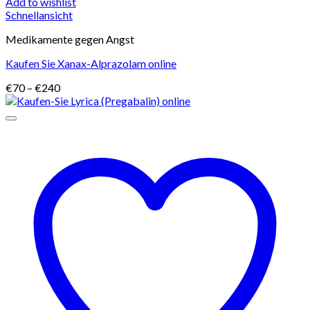
Add to wishlist
Schnellansicht
Medikamente gegen Angst
Kaufen Sie Xanax-Alprazolam online
Preisspanne:
€
70
–
€
240
€70
bis
€240