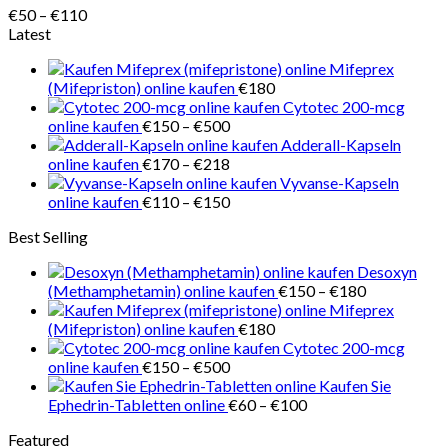
Preisspanne:
€
50
–
€
110
€50
Latest
bis
Mifeprex
€110
(Mifepriston) online kaufen
€
180
Cytotec 200-mcg
Preisspanne:
online kaufen
€
150
–
€
500
€150
Adderall-Kapseln
bis
Preisspanne:
online kaufen
€
170
–
€
218
€500
€170
Vyvanse-Kapseln
bis
Preisspanne:
online kaufen
€
110
–
€
150
€218
€110
Best Selling
bis
€150
Desoxyn
Preisspanne
(Methamphetamin) online kaufen
€
150
–
€
180
€150
Mifeprex
bis
(Mifepriston) online kaufen
€
180
€180
Cytotec 200-mcg
Preisspanne:
online kaufen
€
150
–
€
500
€150
Kaufen Sie
bis
Preisspanne:
Ephedrin-Tabletten online
€
60
–
€
100
€500
€60
Featured
bis