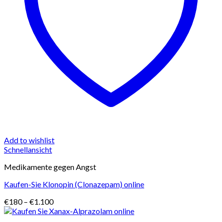
Add to wishlist
Schnellansicht
Medikamente gegen Angst
Kaufen-Sie Klonopin (Clonazepam) online
Preisspanne:
€
180
–
€
1.100
€180
bis