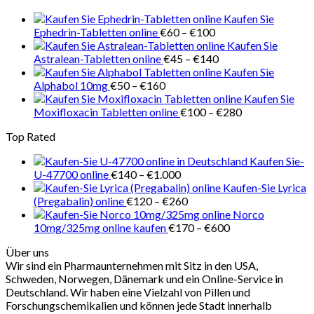
€100
Kaufen Sie
Preisspanne:
Ephedrin-Tabletten online
€
60
–
€
100
€60
Kaufen Sie
bis
Preisspanne:
Astralean-Tabletten online
€
45
–
€
140
€100
€45
Kaufen Sie
Preisspanne:
bis
Alphabol 10mg
€
50
–
€
160
€50
€140
Kaufen Sie
bis
Preisspanne:
Moxifloxacin Tabletten online
€
100
–
€
280
€160
€100
Top Rated
bis
€280
Kaufen Sie-
Preisspanne:
U-47700 online
€
140
–
€
1.000
€140
Kaufen-Sie Lyrica
bis
Preisspanne:
(Pregabalin) online
€
120
–
€
260
€1.000
€120
Norco
bis
Preisspanne:
10mg/325mg online kaufen
€
170
–
€
600
€260
€170
Über uns
bis
Wir sind ein Pharmaunternehmen mit Sitz in den USA,
€600
Schweden, Norwegen, Dänemark und ein Online-Service in
Deutschland. Wir haben eine Vielzahl von Pillen und
Forschungschemikalien und können jede Stadt innerhalb