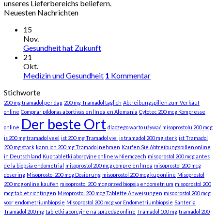
unseres Lieferbereichs beliefern.
Neuesten Nachrichten
15
Nov.
Gesundheit hat Zukunft
21
Okt.
Medizin und Gesundheit
1
Kommentar
Stichworte
200 mg tramadol per dag
200 mg Tramadol täglich
Abtreibungspillen zum Verkauf
online
Comprar píldoras abortivas en línea en Alemania
Cytotec 200 mcg Kompresse
Der beste Ort
online
dlaczego warto używać misoprostolu 200 mcg
is 200 mg tramadol veel
ist 200 mg Tramadol viel
is tramadol 200 mg sterk
ist Tramadol
200 mg stark
kann ich 200 mg Tramadol nehmen
Kaufen Sie Abtreibungspillen online
in Deutschland
Kup tabletki aborcyjne online w Niemczech
misoprostol 200 mcg antes
de la biopsia endometrial
misoprostol 200 mcg compre en línea
misoprostol 200 mcg
dosering
Misoprostol 200 mcg Dosierung
misoprostol 200 mcg kup online
Misoprostol
200 mcg online kaufen
misoprostol 200 mcg przed biopsją endometrium
misoprostol 200
mcg tablet richtingen
Misoprostol 200 mcg Tablette Anweisungen
misoprostol 200 mcg
voor endometriumbiopsie
Misoprostol 200 mcg vor Endometriumbiopsie
Santeria
Tramadol 200 mg
tabletki aborcyjne na sprzedaż online
Tramadol 100 mg
tramadol 200