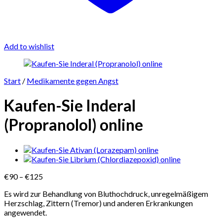
Add to wishlist
Start
/
Medikamente gegen Angst
Kaufen-Sie Inderal
(Propranolol) online
Preisspanne:
€
90
–
€
125
€90
Es wird zur Behandlung von Bluthochdruck, unregelmäßigem
bis
Herzschlag, Zittern (Tremor) und anderen Erkrankungen
€125
angewendet.