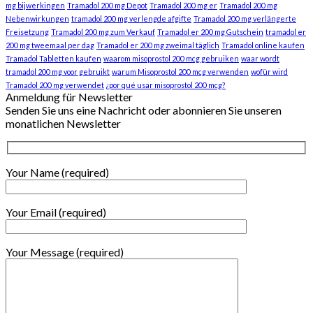
mg bijwerkingen
Tramadol 200 mg Depot
Tramadol 200 mg er
Tramadol 200 mg
Nebenwirkungen
tramadol 200 mg verlengde afgifte
Tramadol 200 mg verlängerte
Freisetzung
Tramadol 200 mg zum Verkauf
Tramadol er 200 mg Gutschein
tramadol er
200 mg tweemaal per dag
Tramadol er 200 mg zweimal täglich
Tramadol online kaufen
Tramadol Tabletten kaufen
waarom misoprostol 200 mcg gebruiken
waar wordt
tramadol 200 mg voor gebruikt
warum Misoprostol 200 mcg verwenden
wofür wird
Tramadol 200 mg verwendet
¿por qué usar misoprostol 200 mcg?
Anmeldung für Newsletter
Senden Sie uns eine Nachricht oder abonnieren Sie unseren
monatlichen Newsletter
Your Name (required)
Your Email (required)
Your Message (required)