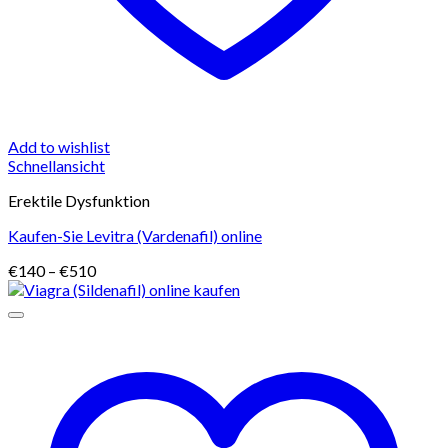
Add to wishlist
Schnellansicht
Erektile Dysfunktion
Kaufen-Sie Levitra (Vardenafil) online
Preisspanne:
€
140
–
€
510
€140
bis
€510