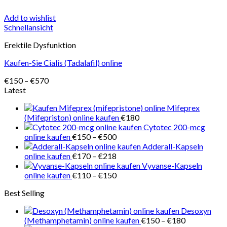
Add to wishlist
Schnellansicht
Erektile Dysfunktion
Kaufen-Sie Cialis (Tadalafil) online
Preisspanne:
€
150
–
€
570
€150
Latest
bis
Mifeprex
€570
(Mifepriston) online kaufen
€
180
Cytotec 200-mcg
Preisspanne:
online kaufen
€
150
–
€
500
€150
Adderall-Kapseln
bis
Preisspanne:
online kaufen
€
170
–
€
218
€500
€170
Vyvanse-Kapseln
bis
Preisspanne:
online kaufen
€
110
–
€
150
€218
€110
Best Selling
bis
€150
Desoxyn
Preisspanne
(Methamphetamin) online kaufen
€
150
–
€
180