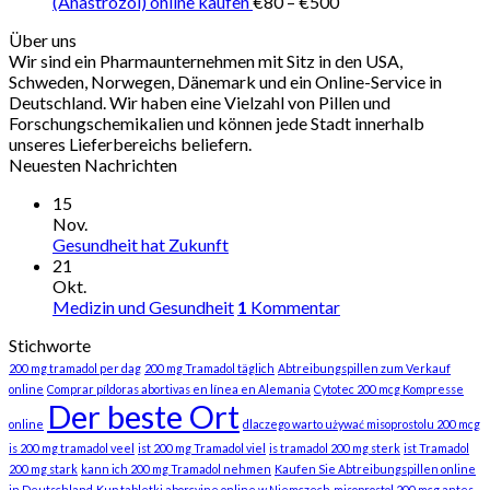
€600
Preisspanne:
(Anastrozol) online kaufen
€
80
–
€
500
€80
Über uns
bis
Wir sind ein Pharmaunternehmen mit Sitz in den USA,
€500
Schweden, Norwegen, Dänemark und ein Online-Service in
Deutschland. Wir haben eine Vielzahl von Pillen und
Forschungschemikalien und können jede Stadt innerhalb
unseres Lieferbereichs beliefern.
Neuesten Nachrichten
15
Nov.
Gesundheit hat Zukunft
21
Okt.
Medizin und Gesundheit
1
Kommentar
Stichworte
200 mg tramadol per dag
200 mg Tramadol täglich
Abtreibungspillen zum Verkauf
online
Comprar píldoras abortivas en línea en Alemania
Cytotec 200 mcg Kompresse
Der beste Ort
online
dlaczego warto używać misoprostolu 200 mcg
is 200 mg tramadol veel
ist 200 mg Tramadol viel
is tramadol 200 mg sterk
ist Tramadol
200 mg stark
kann ich 200 mg Tramadol nehmen
Kaufen Sie Abtreibungspillen online
in Deutschland
Kup tabletki aborcyjne online w Niemczech
misoprostol 200 mcg antes