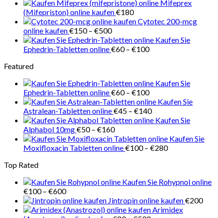
€150
Mifeprex
bis
(Mifepriston) online kaufen
€
180
€180
Cytotec 200-mcg
Preisspanne:
online kaufen
€
150
–
€
500
€150
Kaufen Sie
bis
Preisspanne:
Ephedrin-Tabletten online
€
60
–
€
100
€500
€60
Featured
bis
€100
Kaufen Sie
Preisspanne:
Ephedrin-Tabletten online
€
60
–
€
100
€60
Kaufen Sie
bis
Preisspanne:
Astralean-Tabletten online
€
45
–
€
140
€100
€45
Kaufen Sie
Preisspanne:
bis
Alphabol 10mg
€
50
–
€
160
€50
€140
Kaufen Sie
bis
Preisspanne:
Moxifloxacin Tabletten online
€
100
–
€
280
€160
€100
Top Rated
bis
€280
Kaufen Sie Rohypnol online
Preisspanne:
€
100
–
€
600
€100
Jintropin online kaufen
€
200
bis
Arimidex