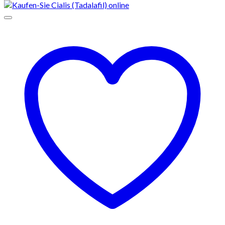
€170
bis
€550