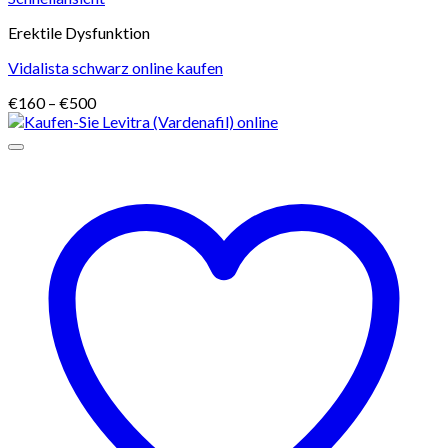
Erektile Dysfunktion
Vidalista schwarz online kaufen
Preisspanne:
€
160
–
€
500
€160
bis
€500