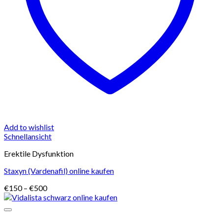
Add to wishlist
Schnellansicht
Erektile Dysfunktion
Staxyn (Vardenafil) online kaufen
Preisspanne:
€
150
–
€
500
€150
bis
€500