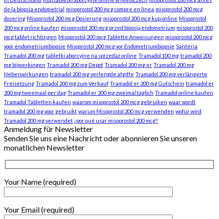
de la biopsia endometrial
misoprostol 200 mcg compre en línea
misoprostol 200 mcg
dosering
Misoprostol 200 mcg Dosierung
misoprostol 200 mcg kup online
Misoprostol
200 mcg online kaufen
misoprostol 200 mcg przed biopsją endometrium
misoprostol 200
mcg tablet richtingen
Misoprostol 200 mcg Tablette Anweisungen
misoprostol 200 mcg
voor endometriumbiopsie
Misoprostol 200 mcg vor Endometriumbiopsie
Santeria
Tramadol 200 mg
tabletki aborcyjne na sprzedaż online
Tramadol 100 mg
tramadol 200
mg bijwerkingen
Tramadol 200 mg Depot
Tramadol 200 mg er
Tramadol 200 mg
Nebenwirkungen
tramadol 200 mg verlengde afgifte
Tramadol 200 mg verlängerte
Freisetzung
Tramadol 200 mg zum Verkauf
Tramadol er 200 mg Gutschein
tramadol er
200 mg tweemaal per dag
Tramadol er 200 mg zweimal täglich
Tramadol online kaufen
Tramadol Tabletten kaufen
waarom misoprostol 200 mcg gebruiken
waar wordt
tramadol 200 mg voor gebruikt
warum Misoprostol 200 mcg verwenden
wofür wird
Tramadol 200 mg verwendet
¿por qué usar misoprostol 200 mcg?
Anmeldung für Newsletter
Senden Sie uns eine Nachricht oder abonnieren Sie unseren
monatlichen Newsletter
Your Name (required)
Your Email (required)