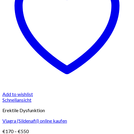
Add to wishlist
Schnellansicht
Erektile Dysfunktion
Viagra (Sildenafil) online kaufen
Preisspanne:
€
170
–
€
550